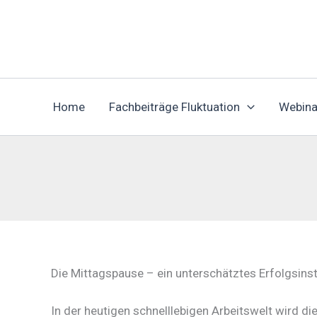
Zum
Inhalt
springen
Home
Fachbeiträge Fluktuation
Webina
Die Mittagspause – ein unterschätztes Erfolgsins
In der heutigen schnelllebigen Arbeitswelt wird di