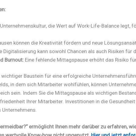
en:
 Unternehmenskultur, die Wert auf Work-Life-Balance legt, fö
usen können die Kreativität fördern und neue Lösungsansä
Digitalisierung kann sowohl Chancen als auch Risiken für di
d Burnout:
Eine fehlende Mittagspause erhöht das Risiko für
n wichtiger Baustein für eine erfolgreiche Unternehmensfüh
lds, in dem sich Mitarbeiter wohlfühlen, können Unternehmen 
reich sein. Indem Sie die Mittagspause als wichtigen Bestand
riedenheit Ihrer Mitarbeiter. Investitionen in die Gesundhei
es Unternehmens.
ermeidbar?“ ermöglicht Ihnen mehr darüber zu erfahren, wie 
s wertvolle Know-how nicht ungenutzt.
Hier und jetzt anfo